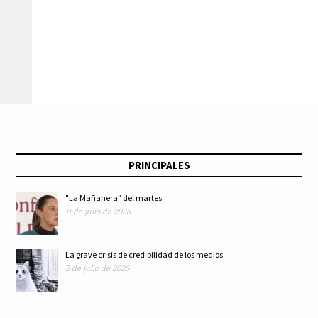
Secretaría de
salida anunciada
Cultura y Turismo
jornada cultural para
conmemorar el
natalicio de
PRINCIPALES
Leopoldo Flores
"La Mañanera” del martes
11 de julio de 2026
La grave crisis de credibilidad de los medios
3 de julio de 2026