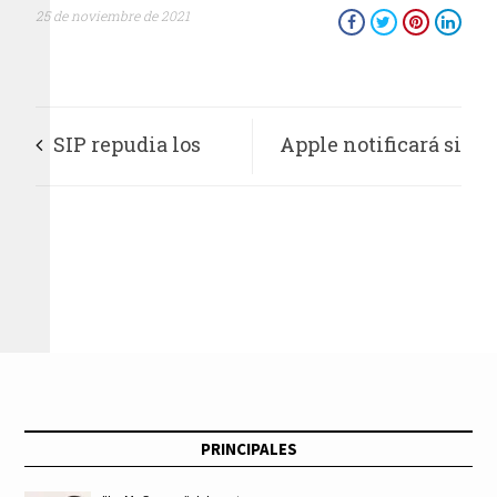
25 de noviembre de 2021
SIP repudia los
Apple notificará si
atentados contra
equipos reciben
Grupo Clarín
ataques
patrocinados por el
Estado
PRINCIPALES