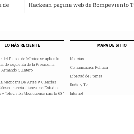
a de
Hackean página web de Rompeviento Tv
de aliarse con P
LO MÁS RECIENTE
MAPA DE SITIO
te del Estado de México se aplica la
Noticias
cial de izquierda de la Presidenta
Comunicación Política
 Armando Quintero
Libertad de Prensa
a Mexicana De Artes y Ciencias
Radio y Tv
ficas anuncia alianza con Estudios
 y Televisión Mexiquense para la 68°
Internet
 Premio Ariel
Hemeroteca
Colaboradores