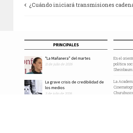
¿Cuándo iniciará transmisiones caden
Grupo Imagen?
PRINCIPALES
"La Mañanera” del martes
En el orien
política so
11 de julio de 2026
Sheinbaum:
La Academi
La grave crisis de credibilidad de
Cinematográ
los medios
Churubusco
3 de julio de 2026
Edición del