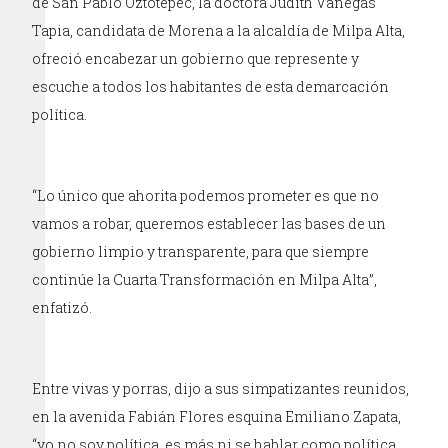
de San Pablo Oztotepec, la doctora Judith Vanegas
Tapia, candidata de Morena a la alcaldía de Milpa Alta,
ofreció encabezar un gobierno que represente y
escuche a todos los habitantes de esta demarcación
política.
“Lo único que ahorita podemos prometer es que no
vamos a robar, queremos establecer las bases de un
gobierno limpio y transparente, para que siempre
continúe la Cuarta Transformación en Milpa Alta”,
enfatizó.
Entre vivas y porras, dijo a sus simpatizantes reunidos,
en la avenida Fabián Flores esquina Emiliano Zapata,
“yo no soy política, es más ni se hablar como política,