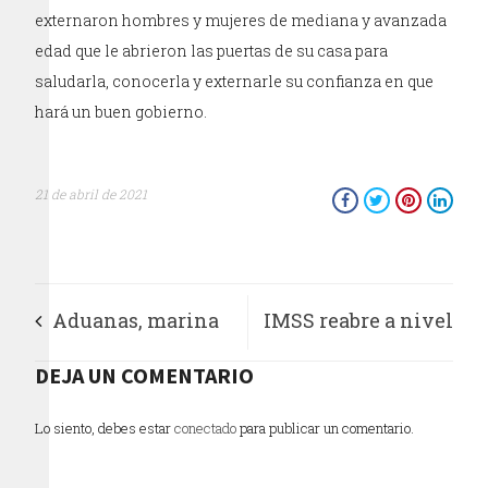
externaron hombres y mujeres de mediana y avanzada
edad que le abrieron las puertas de su casa para
saludarla, conocerla y externarle su confianza en que
hará un buen gobierno.
21 de abril de 2021
Aduanas, marina
IMSS reabre a nivel
armada de México y
DEJA UN COMENTARIO
nacional servicios
FGR decomisan más
médicos que
Lo siento, debes estar
conectado
para publicar un comentario.
de una tonelada de
disminuyeron a