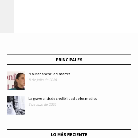
marihuana en el
causa de la
Puerto de
pandemia de COVID-
Manzanillo
19
PRINCIPALES
"La Mañanera” del martes
11 de julio de 2026
La grave crisis de credibilidad de los medios
3 de julio de 2026
LO MÁS RECIENTE