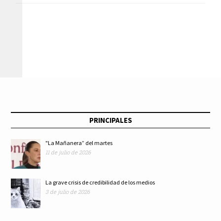
fortalecerá los
nombramiento de
sistemas de cuidado,
Pablo Gómez como
primordialmente en
titular de la UIF
mujeres
PRINCIPALES
"La Mañanera” del martes
11 de julio de 2026
La grave crisis de credibilidad de los medios
3 de julio de 2026