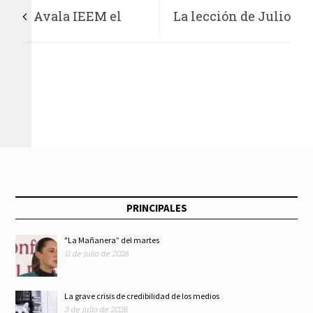
Avala IEEM el
La lección de Julio
Catálogo de Medios a
Hernández a
Monitorear en la
periodistas
Elección
opositores
Extraordinaria
PRINCIPALES
"La Mañanera” del martes
11 de julio de 2026
La grave crisis de credibilidad de los medios
3 de julio de 2026