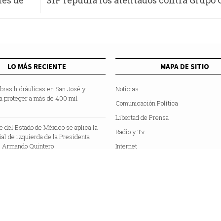
nes de
SIP repudia los atentados contra Grupo 
LO MÁS RECIENTE
MAPA DE SITIO
bras hidráulicas en San José y
Noticias
a proteger a más de 400 mil
Comunicación Política
Libertad de Prensa
te del Estado de México se aplica la
Radio y Tv
cial de izquierda de la Presidenta
 Armando Quintero
Internet
Hemeroteca
Colaboradores