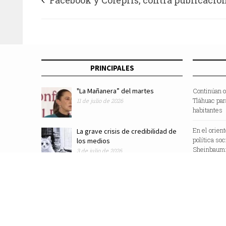
Facebook y Cofepris, contra publicacio
fármacos para la COVID-19
PRINCIPALES
"La Mañanera” del martes
Continúan o
Tláhuac par
11 de julio de 2026
habitantes
En el orien
La grave crisis de credibilidad de
política so
los medios
Sheinbaum:
3 de julio de 2026