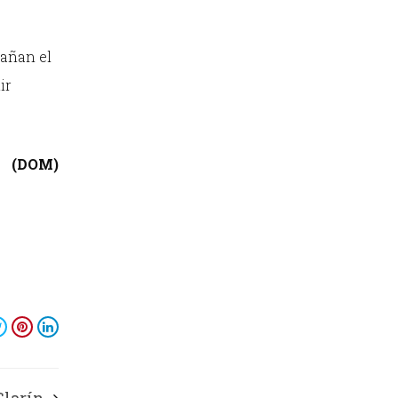
dañan el
ir
(DOM)