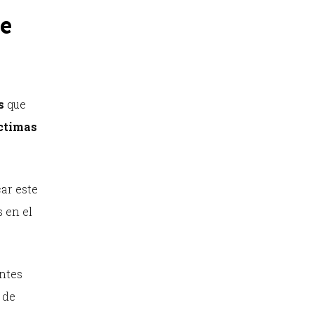
de
s
que
ctimas
ar este
 en el
entes
 de