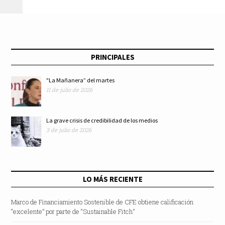
Popular
Vladimiro
Montesinos,
PRINCIPALES
exasesor de Fujimori
"La Mañanera” del martes
11 de julio de 2026
La grave crisis de credibilidad de los medios
3 de julio de 2026
LO MÁS RECIENTE
Marco de Financiamiento Sostenible de CFE obtiene calificación
“excelente” por parte de “Sustainable Fitch”