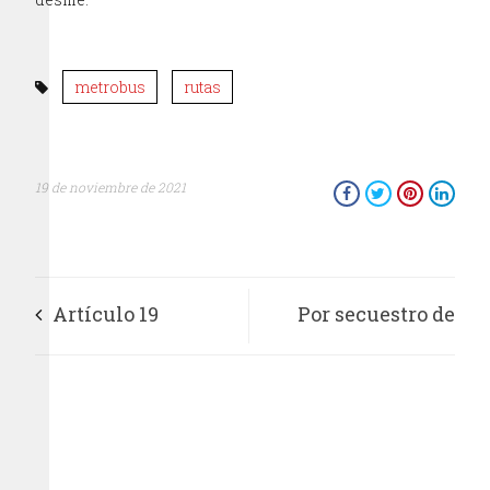
metrobus
rutas
19 de noviembre de 2021
Artículo 19
Por secuestro de
denunció acoso en
periodista en Perú,
Puebla contra e-
dictan nueva
consulta y El
sentencia a