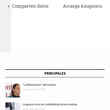
Comparten datos
Arraiga Axapusco
de las comunidades
raíces indígenas
Mazahuas, pueblo
Teotihuacanas,
originario del Estado
Toltecas y Otomís
de México
PRINCIPALES
"La Mañanera” del martes
11 de julio de 2026
La grave crisis de credibilidad de los medios
3 de julio de 2026