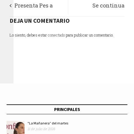
Presenta Pes a
Se continua
Lupita Medina como
DEJA UN COMENTARIO
trabajando en la
candidata a
mitigación de
Lo siento, debes estar
conectado
para publicar un comentario.
Gobernadora en
riesgos en San Juan
Zacatecas
de Aragón
PRINCIPALES
"La Mañanera” del martes
11 de julio de 2026