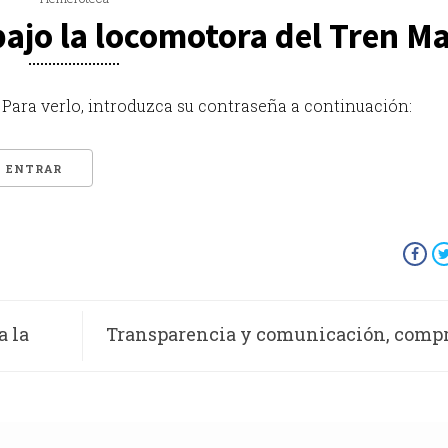
bajo la locomotora del Tren M
Para verlo, introduzca su contraseña a continuación:
a la
Transparencia y comunicación, comp
 Piano
del Insabi con madres y padres de men
c