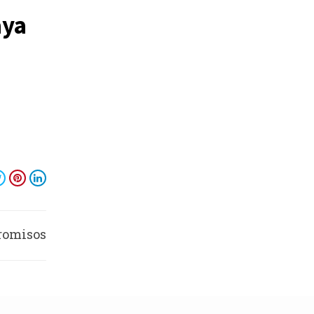
aya
romisos
ores con
áncer