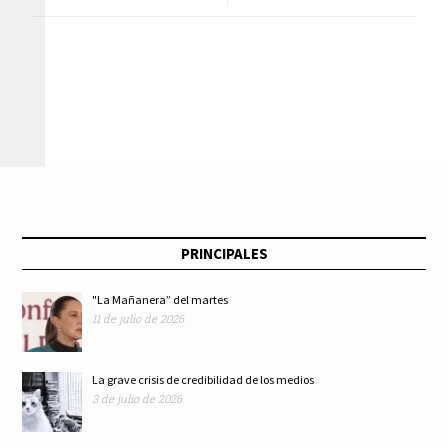
periódicos
Berman usura y
aprehensión de El
avaricia de Grupo
Marro; otros casi lo
Salinas
ignoran
PRINCIPALES
"La Mañanera” del martes
11 de julio de 2026
La grave crisis de credibilidad de los medios
3 de julio de 2026