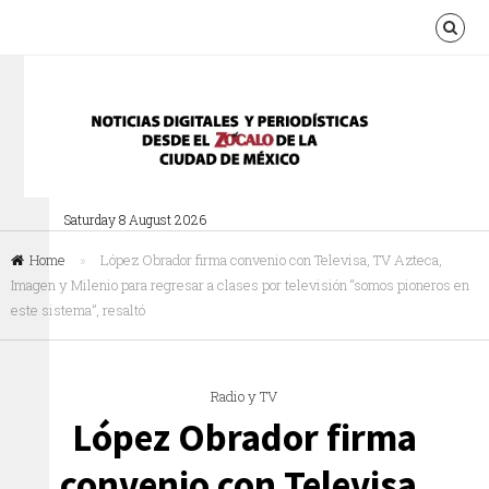
Saturday 8 August 2026
Home
»
López Obrador firma convenio con Televisa, TV Azteca,
Imagen y Milenio para regresar a clases por televisión “somos pioneros en
este sistema”, resaltó
Radio y TV
López Obrador firma
convenio con Televisa,