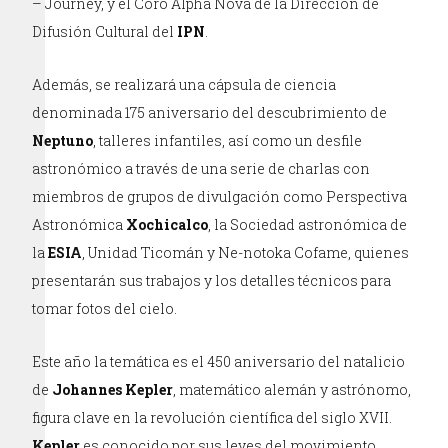
– Journey, y el Coro Alpha Nova de la Dirección de
Difusión Cultural del
IPN
.
Además, se realizará una cápsula de ciencia
denominada 175 aniversario del descubrimiento de
Neptuno
, talleres infantiles, así como un desfile
astronómico a través de una serie de charlas con
miembros de grupos de divulgación como Perspectiva
Astronómica
Xochicalco
, la Sociedad astronómica de
la
ESIA
, Unidad Ticomán y Ne-notoka Cofame, quienes
presentarán sus trabajos y los detalles técnicos para
tomar fotos del cielo.
Este año la temática es el 450 aniversario del natalicio
de
Johannes Kepler
, matemático alemán y astrónomo,
figura clave en la revolución científica del siglo XVII.
Kepler
es conocido por sus leyes del movimiento