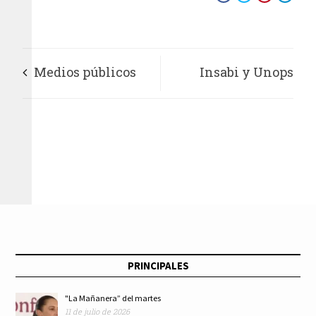
Medios públicos
Insabi y Unops
Cambio de sexenio y
garantizan abasto de
nuevo gobierno
med​icamentos y
material de curación
al primer semestre
2022
PRINCIPALES
"La Mañanera” del martes
11 de julio de 2026