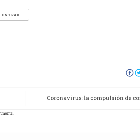
Coronavirus: la compulsión de c
inform
omments.