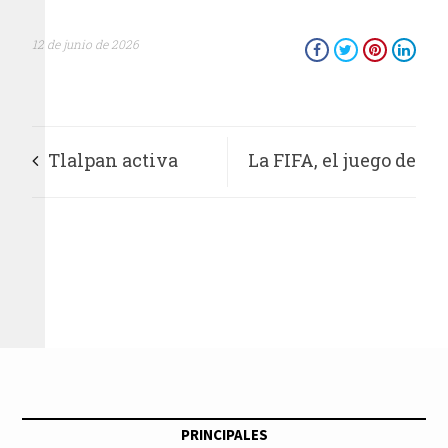
12 de junio de 2026
Tlalpan activa
La FIFA, el juego de
operativo de
la corrupción
atención ante
lluvias intensas y
Alerta Roja
PRINCIPALES