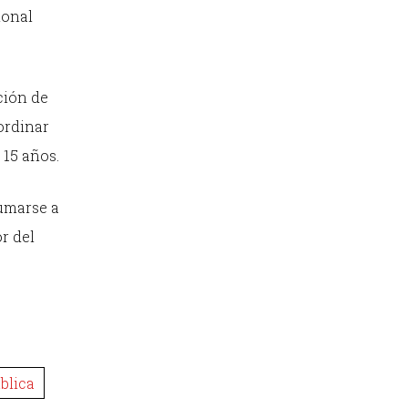
ional
ción de
ordinar
15 años.
sumarse a
r del
blica