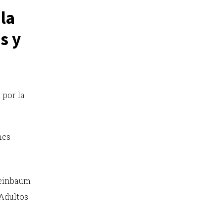
 la
s y
 por la
nes
heinbaum
 Adultos