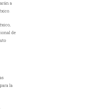
iarán a
éxico.
éxico,
cional de
tuto
a
as
para la
.