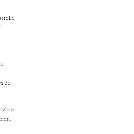
arrollo
l
n
ra
es de
rvicio
ción,