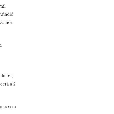
mil
 Añadió
ización
e,
dultas;
cerá a 2
 acceso a