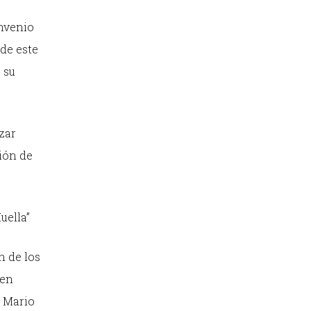
onvenio
 de este
 su
zar
ción de
uella”
n de los
 en
, Mario