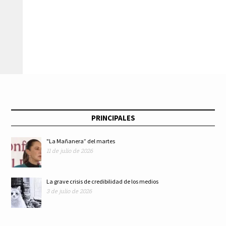
censo en 12
protagonista de lo
municipios de
que hoy conocemos
Hidalgo para
como la Conquista:
identificar daños por
Pedro J. Fernández
desbordamiento del
PRINCIPALES
río Tula
"La Mañanera” del martes
11 de julio de 2026
La grave crisis de credibilidad de los medios
3 de julio de 2026