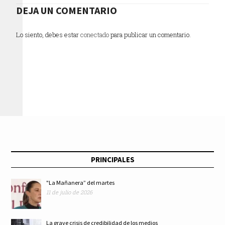
prioridad de
DEJA UN COMENTARIO
“Pluralidad: obras
Xochimilco
selectas de las
Lo siento, debes estar
conectado
para publicar un comentario.
colecciones de
hacienda” al centro
cultural
mexiquense
PRINCIPALES
bicentenario
"La Mañanera” del martes
11 de julio de 2026
La grave crisis de credibilidad de los medios