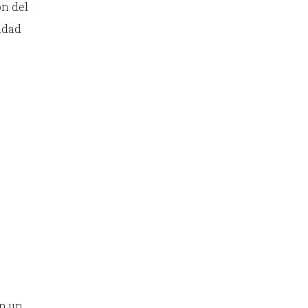
ón del
idad
en un