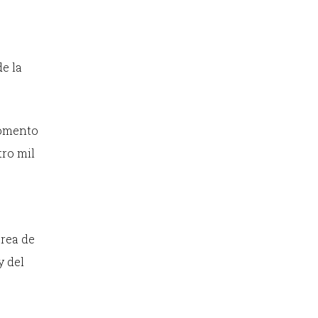
e la
momento
tro mil
area de
y del