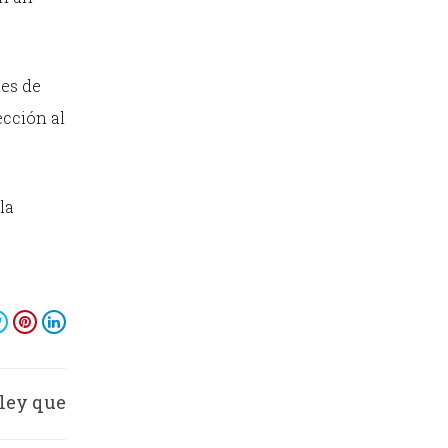
les de
ección al
la
 ley que