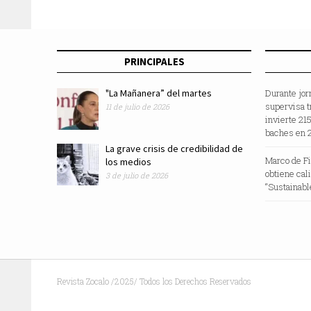
para 21”: Taibo
PRINCIPALES
"La Mañanera” del martes
Durante jor
supervisa t
11 de julio de 2026
invierte 21
baches en 
La grave crisis de credibilidad de
Marco de F
los medios
obtiene cal
3 de julio de 2026
“Sustainabl
Revista Zocalo /2025/ Todos los Derechos Reservados