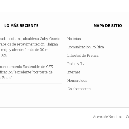
califica como “agentes extranjeros” a per
y m
LO MÁS RECIENTE
MAPA DE SITIO
nada nocturna, alcaldesa Gaby Osorio
Noticias
rabajos de repavimentación; Tlalpan
Comunicación Política
5 mdp y atenderá más de 30 mil
2026
Libertad de Prensa
Radio y Tv
inanciamiento Sostenible de CFE
ificación “excelente” por parte de
Internet
e Fitch”
Hemeroteca
Colaboradores
Acerca de Nosotros
C