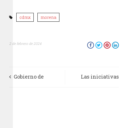
cdmx
morena
2 de febrero de 2024
Gobierno de
Las iniciativas
Chimalhuacán
presidenciales del 5
imparte curso de
de febrero cerrarán
ética e integridad a
con “broche de oro”