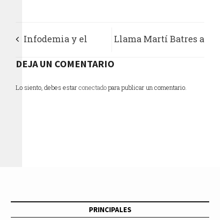
Infodemia y el
Llama Martí Batres a
abuso de los datos
DEJA UN COMENTARIO
aprobar ley que
personales, sin
garantice que el
Lo siento, debes estar
conectado
para publicar un comentario.
consentimiento
agua sea un bien
público
PRINCIPALES