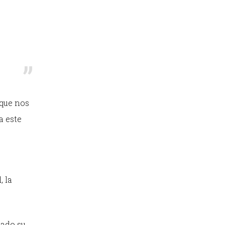
 que nos
a este
, la
tado su