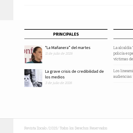
Castelán; este gobierno combate la impun
Alfredo Rivera
PRINCIPALES
"La Mañanera” del martes
La alcaldía
policía esp
11 de julio de 2026
víctimas de
Los lineami
La grave crisis de credibilidad de
audiencias 
los medios
3 de julio de 2026
Revista Zocalo /2025/ Todos los Derechos Reservados