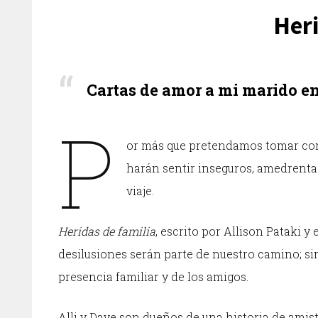
Heri
Cartas de amor a mi marido e
P
or más que pretendamos tomar cont
harán sentir inseguros, amedrentad
viaje.
Heridas de familia
, escrito por Allison Pataki y
desilusiones serán parte de nuestro camino; sin 
presencia familiar y de los amigos.
Alli y Dave son dueños de una historia de amis