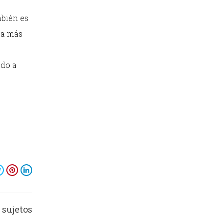
mbién es
 a más
ado a
 sujetos