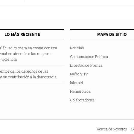
idad:
dedicados al robo en vía pú
Nezahualc
LO MÁS RECIENTE
MAPA DE SITIO
 Tláhuac, pionera en contar con una
Noticias
ecial en atención a las mujeres
Comunicación Política
 violencia
Libertad de Prensa
entos de los derechos de las
Radio y Tv
y su contribución a la democracia
Internet
Hemeroteca
Colaboradores
Acerca de Nosotros
C