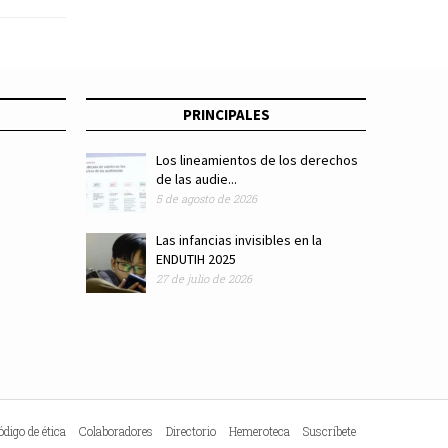
blica en
óyotl
PRINCIPALES
Los lineamientos de los derechos
de las audie...
5 de agosto de 2026
Las infancias invisibles en la
ENDUTIH 2025
27 de julio de 2026
ódigo de ética
Colaboradores
Directorio
Hemeroteca
Suscríbete