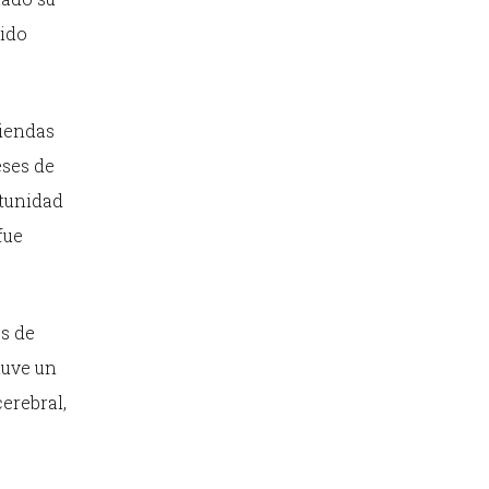
bido
riendas
eses de
rtunidad
fue
os de
tuve un
erebral,