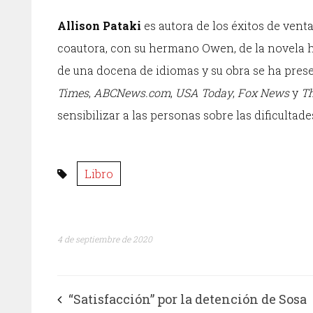
Allison Pataki
es autora de los éxitos de vent
coautora, con su hermano Owen, de la novela 
de una docena de idiomas y su obra se ha pr
Times
,
ABCNews.com
,
USA Today
,
Fox News
y
Th
sensibilizar a las personas sobre las dificultad
Libro
4 de septiembre de 2020
“Satisfacción” por la detención de Sosa