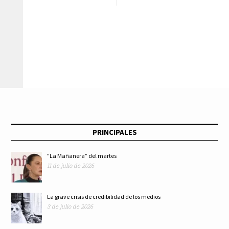
de Búsqueda de
elección en la
Personas Deben
Ciudad de México
Construir Confianza
Entre Familiares de
Víctimas y
PRINCIPALES
Organizaciones que
"La Mañanera” del martes
11 de julio de 2026
las Acompañan:
César Sanabria
La grave crisis de credibilidad de los medios
3 de julio de 2026
Medina