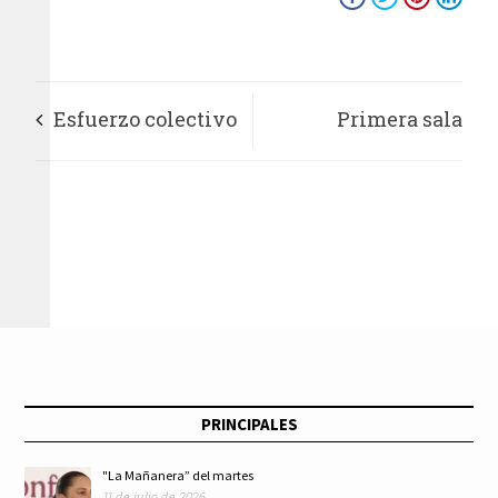
Esfuerzo colectivo
Primera sala
para acabar con la
confirma
pandemia de
suspensión
desinformación: Guy
concedida al IFT en
Mentel
relación con el
padrón nacional de
PRINCIPALES
usuarios de telefonía
"La Mañanera” del martes
11 de julio de 2026