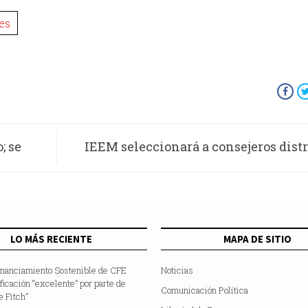
es
; se
IEEM seleccionará a consejeros distr
municipales a través de la
LO MÁS RECIENTE
MAPA DE SITIO
inanciamiento Sostenible de CFE
Noticias
ificación “excelente” por parte de
Comunicación Política
e Fitch”