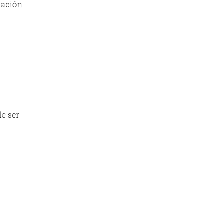
iación.
de ser