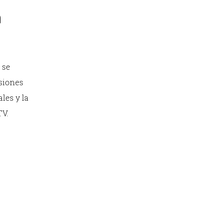
n
 se
isiones
les y la
TV.