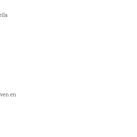
ella
oven en