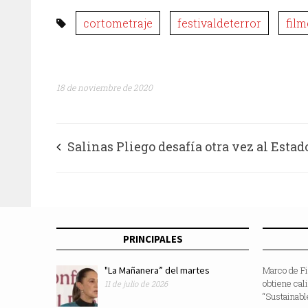
cortometraje
festivaldeterror
film
18 de noviembre de 2020
Salinas Pliego desafía otra vez al Estado
opone a restricciones por COVID-19 en
Chihuahua
PRINCIPALES
"La Mañanera” del martes
Marco de F
obtiene cal
11 de julio de 2026
“Sustainabl