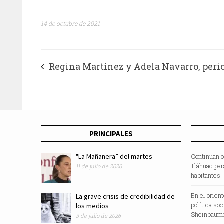
14 de octubre de 2021
Regina Martínez y Adela Navarro, peri
mexicanas reconocidas con el Premio M
Moors Cabot 2021
PRINCIPALES
"La Mañanera” del martes
Continúan o
Tláhuac par
11 de julio de 2026
habitantes
En el orien
La grave crisis de credibilidad de
política so
los medios
Sheinbaum:
3 de julio de 2026