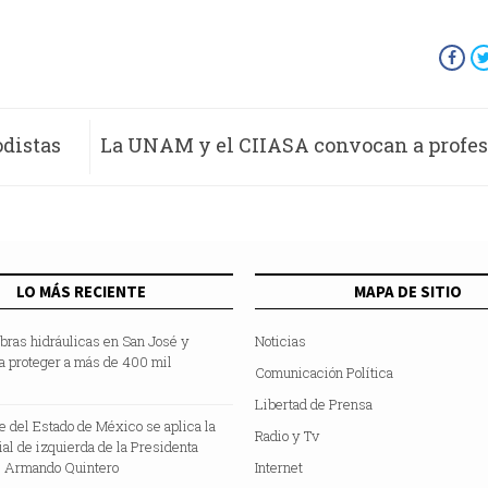
odistas
La UNAM y el CIIASA convocan a profes
aria
del sector aeronáutico al D
Internacional en Planeación de Aero
LO MÁS RECIENTE
MAPA DE SITIO
Susten
bras hidráulicas en San José y
Noticias
a proteger a más de 400 mil
Comunicación Política
Libertad de Prensa
te del Estado de México se aplica la
Radio y Tv
cial de izquierda de la Presidenta
 Armando Quintero
Internet