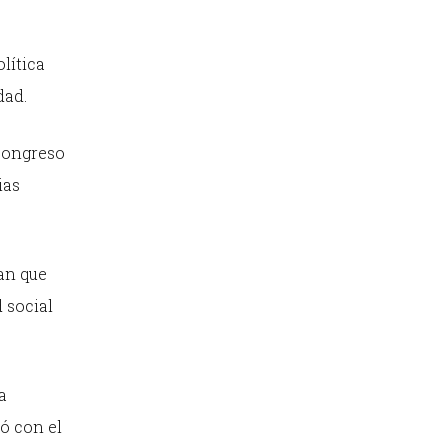
lítica
dad.
 Congreso
ias
an que
 social
a
ó con el