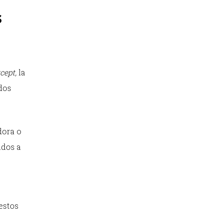
s
rcept,
la
dos
dora o
ados a
estos