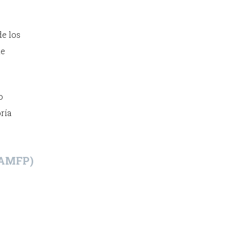
de los
de
o
ría
(AMFP)