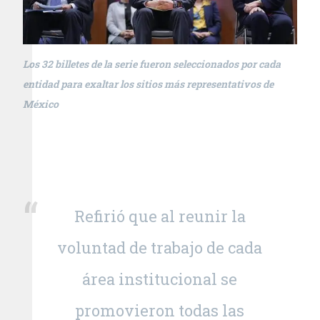
Los 32 billetes de la serie fueron seleccionados por cada
entidad para exaltar los sitios más representativos de
México
Refirió que al reunir la
voluntad de trabajo de cada
área institucional se
promovieron todas las