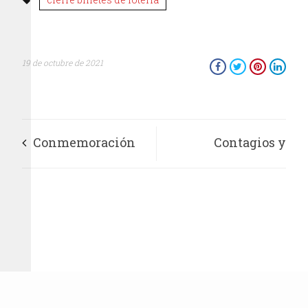
19 de octubre de 2021
Conmemoración
Contagios y
del 68 Aniversario
fallecimientos por
del Voto de las
COVID 19 continúan
Mujeres en México
a la baja; se enviará
carta a la OMS para