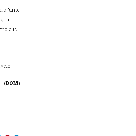
ero “ante
lgún
rmó que
o
velo.
(DOM)