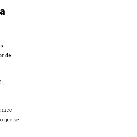
ta
és
or de
do,
único
o que se