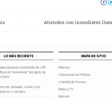
uis
Atienden con inmediatez llam
emergencia en Xochi
LO MÁS RECIENTE
MAPA DE SITIO
inanciamiento Sostenible de CFE
Noticias
ificación “excelente” por parte de
Comunicación Política
e Fitch”
Libertad de Prensa
 recibe Jornadas Azules con
Radio y Tv
édicos y sociales
Internet
Hemeroteca
Colaboradores