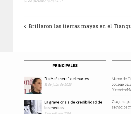
31 de diciembre de 2021
Brillaron las tierras mayas en el Tiang
Turístico 2021
PRINCIPALES
"La Mañanera” del martes
Marco de F
obtiene cal
11 de julio de 2026
“Sustainabl
Cuajimalpa
La grave crisis de credibilidad de
servicios m
los medios
3 de julio de 2026