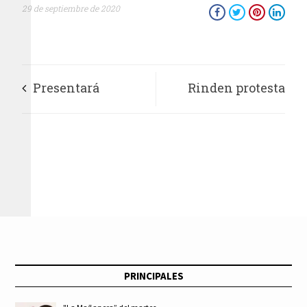
29 de septiembre de 2020
Presentará
Rinden protesta
Monreal iniciativa
directores generales
para modernizar y
de las API GUAYMAS
reactivar el servicio
y TOPOLOBAMPO
ferroviario
PRINCIPALES