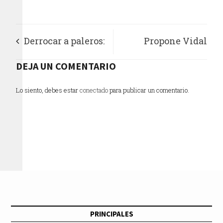
Derrocar a paleros:
Propone Vidal
Chíguil Figueroa
DEJA UN COMENTARIO
Llerenas
reactivación
Lo siento, debes estar
conectado
para publicar un comentario.
económica con
programas de
empleo
PRINCIPALES