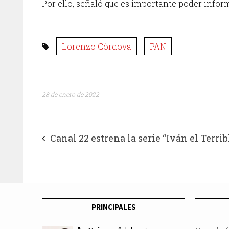
Por ello, señaló que es importante poder inform
Lorenzo Córdova
PAN
28 de enero de 2022
Canal 22 estrena la serie “Iván el Terrib
perdición por el poder”
PRINCIPALES