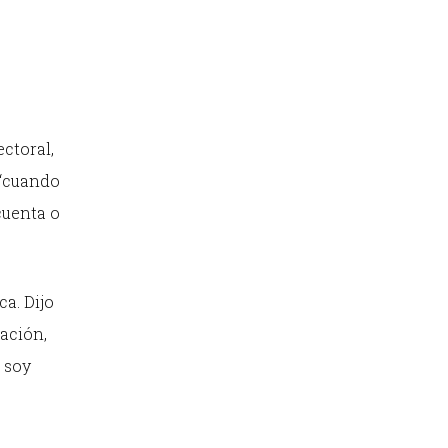
ctoral,
 “cuando
cuenta o
a. Dijo
ación,
o soy