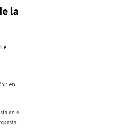
e la
a y
eñan en
sta en el
rquesta,