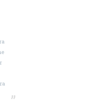
ra
me
r
ra