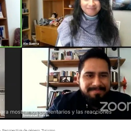
a
,
Perspectiva de género
,
Turismo