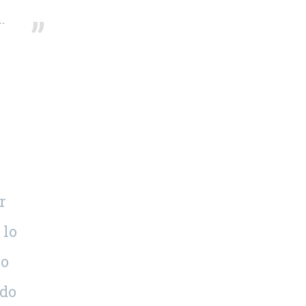
.
r
 lo
 o
edo