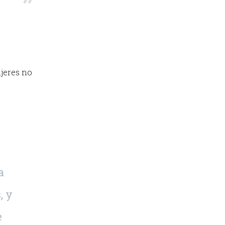
ujeres no
a
, y
e