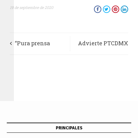
19 de septiembre de 2020
“Pura prensa
Advierte PTCDMX
vendida o alquilada,
incremento en
deberían pedir
justicia por propia
disculpas”: López
mano ante
Obrador sobre
inseguridad en la
firmantes del
capital
PRINCIPALES
desplegado