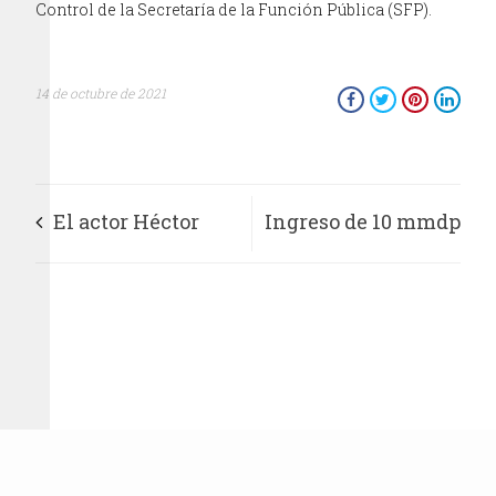
Control de la Secretaría de la Función Pública (SFP).
14 de octubre de 2021
El actor Héctor
Ingreso de 10 mmdp
Bonilla llega al
por la fusión de
Centro Nacional de
Televisa y
las Artes con la obra
Univisión: AMLO
Almacenados