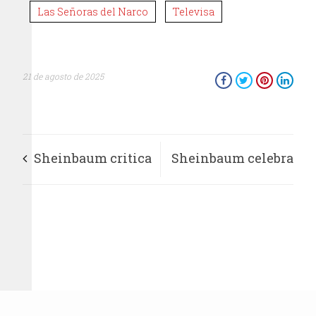
Las Señoras del Narco
Televisa
21 de agosto de 2025
Sheinbaum critica
Sheinbaum celebra
a Lilly Téllez por
crecimiento
pedir intervención
histórico de
de EU en México
inversión extranjera