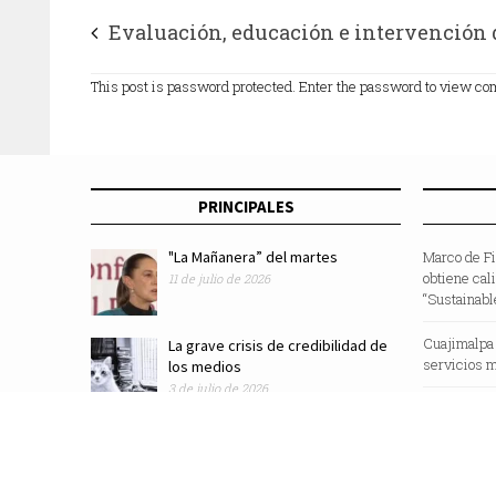
Evaluación, educación e intervención 
terapias, pilares de la rehabilitación en
This post is password protected. Enter the password to view c
pacientes recuperados de COVID-19
PRINCIPALES
"La Mañanera” del martes
Marco de F
obtiene cal
11 de julio de 2026
“Sustainabl
Cuajimalpa
La grave crisis de credibilidad de
servicios m
los medios
3 de julio de 2026