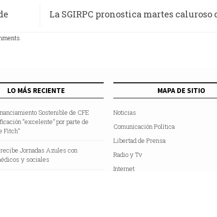
de
La SGIRPC pronostica martes caluroso
máxima de 25°C se prevén lluvias gener
omments.
por la tarde y
LO MÁS RECIENTE
MAPA DE SITIO
inanciamiento Sostenible de CFE
Noticias
ificación “excelente” por parte de
Comunicación Política
e Fitch”
Libertad de Prensa
 recibe Jornadas Azules con
Radio y Tv
édicos y sociales
Internet
Hemeroteca
Colaboradores