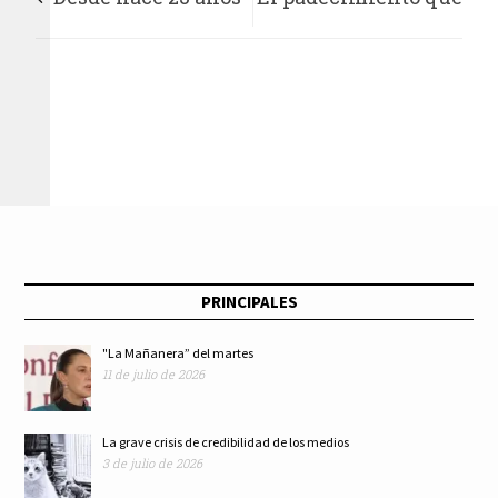
Voces de Mujeres
roba independencia
defiende derechos de
y dignidad a las
guerrerenses
personas mayores
PRINCIPALES
"La Mañanera” del martes
11 de julio de 2026
La grave crisis de credibilidad de los medios
3 de julio de 2026