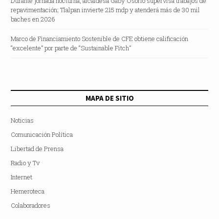
Durante jornada nocturna, alcaldesa Gaby Osorio supervisa trabajos de
repavimentación; Tlalpan invierte 215 mdp y atenderá más de 30 mil
baches en 2026
Marco de Financiamiento Sostenible de CFE obtiene calificación
“excelente” por parte de “Sustainable Fitch”
MAPA DE SITIO
Noticias
Comunicación Política
Libertad de Prensa
Radio y Tv
Internet
Hemeroteca
Colaboradores