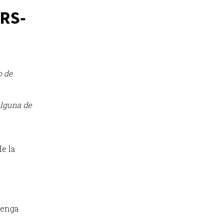
ARS-
o de
alguna de
de la
tenga