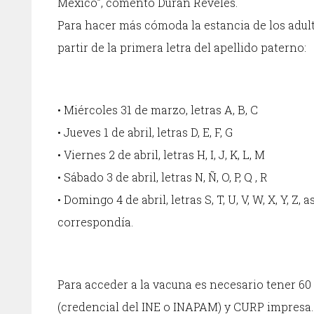
México”, comentó Durán Reveles.
Para hacer más cómoda la estancia de los adulto
partir de la primera letra del apellido paterno:
• Miércoles 31 de marzo, letras A, B, C
• Jueves 1 de abril, letras D, E, F, G
• Viernes 2 de abril, letras H, I, J, K, L, M
• Sábado 3 de abril, letras N, Ñ, O, P, Q , R
• Domingo 4 de abril, letras S, T, U, V, W, X, Y, Z
correspondía.
Para acceder a la vacuna es necesario tener 60 
(credencial del INE o INAPAM) y CURP impresa. 