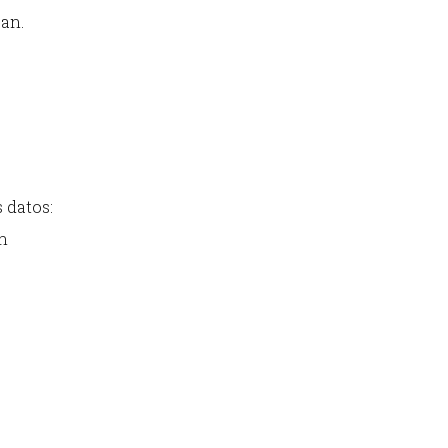
pan.
 datos:
án