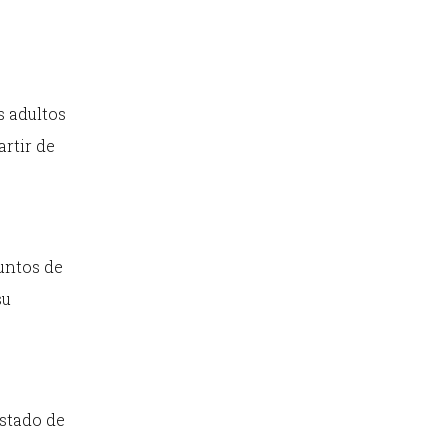
s adultos
rtir de
untos de
su
Estado de