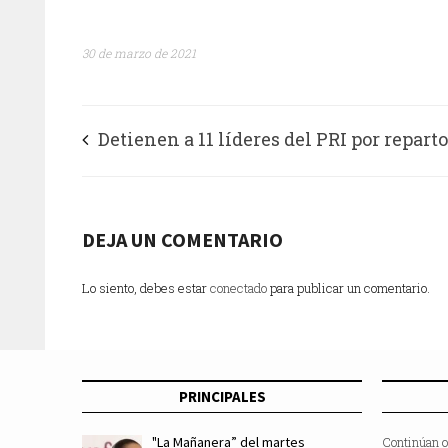
30 de marzo de 2021
Detienen a 11 líderes del PRI por reparto
miles de despensas y láminas a cambio d
en Ecatepec
DEJA UN COMENTARIO
Lo siento, debes estar
conectado
para publicar un comentario.
PRINCIPALES
"La Mañanera” del martes
Continúan o