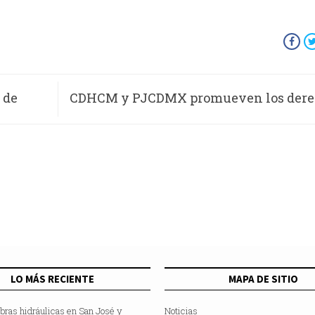
 de
CDHCM y PJCDMX promueven los dere
el INE
las mujeres a través de exposición fotog
LO MÁS RECIENTE
MAPA DE SITIO
bras hidráulicas en San José y
Noticias