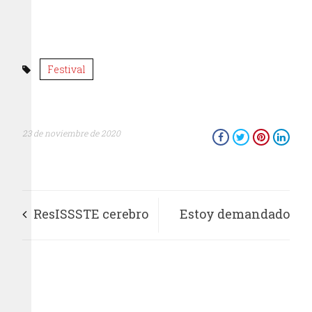
Festival
23 de noviembre de 2020
ResISSSTE cerebro
Estoy demandado
yAsISSTE infarto,
por algo más que
aliados para la
“daño a la moral”: