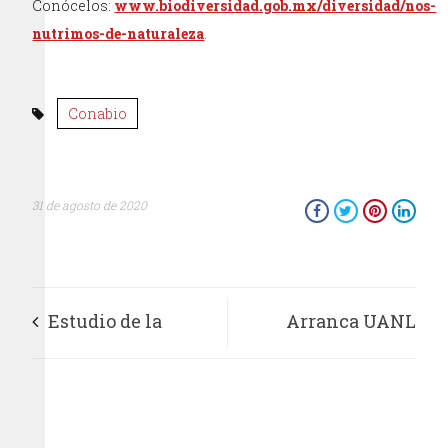
Conócelos:
www.biodiversidad.gob.mx/diversidad/nos-
nutrimos-de-naturaleza
.
Conabio
31 de agosto de 2020
Estudio de la
Arranca UANL
UNAM demuestra
semestre virtual
beneficios de la