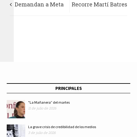
Demandan a Meta
Recorre Martí Batres
por uso ilegal de
Hospital “Dr.
obras para entrenar
Fernando Quiroz
su sistema de IA
Gutiérrez” del
ISSSTE en Ciudad de
México
PRINCIPALES
"La Mañanera” del martes
11 de julio de 2026
La grave crisis de credibilidad de los medios
3 de julio de 2026