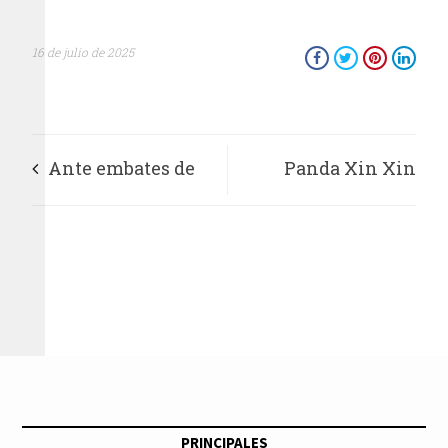
16 de julio de 2025
Ante embates de
Panda Xin Xin
Trump, Sheinbaum
supera esperanza de
y Carney coinciden
vida y científicos
en que T-MEC debe
destacan cuidados
ser respetado
del Zoológico de
Chapultepec
PRINCIPALES