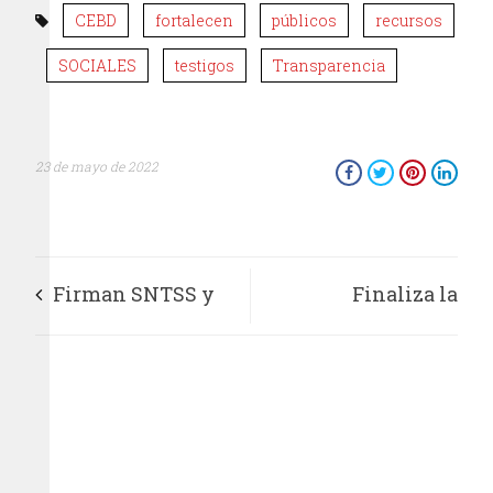
CEBD
fortalecen
públicos
recursos
SOCIALES
testigos
Transparencia
23 de mayo de 2022
Firman SNTSS y
Finaliza la
PRODECON convenio
restauración de la
de colaboración para
pintura mural del
apoyar a trabajadores
claustro del