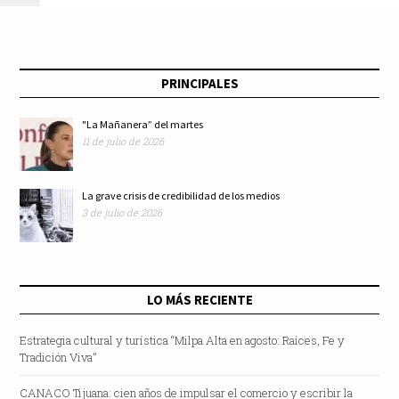
en contribución
exconvento de
tributaria
Huaquechula
PRINCIPALES
"La Mañanera” del martes
11 de julio de 2026
La grave crisis de credibilidad de los medios
3 de julio de 2026
LO MÁS RECIENTE
Estrategia cultural y turística “Milpa Alta en agosto: Raíces, Fe y
Tradición Viva”
CANACO Tijuana: cien años de impulsar el comercio y escribir la