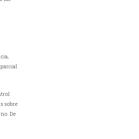
cia,
parcial
ntrol
as sobre
rno. De