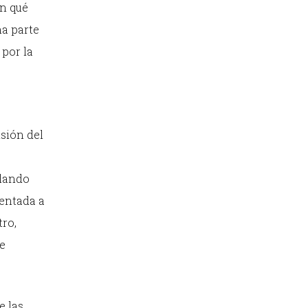
an qué
na parte
 por la
sión del
rlando
ientada a
tro,
e
e las