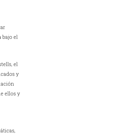
mar
 bajo el
ells, el
icados y
lación
e ellos y
áticas,