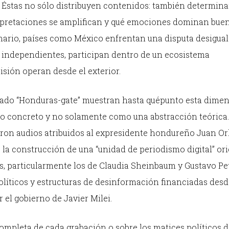
 Éstas no sólo distribuyen contenidos: también determin
erpretaciones se amplifican y qué emociones dominan bue
enario, países como México enfrentan una disputa desigual
 independientes, participan dentro de un ecosistema
sión operan desde el exterior.
mado “Honduras-gate” muestran hasta quépunto esta dimen
 concreto y no solamente como una abstracción teórica.
ieron audios atribuidos al expresidente hondureño Juan O
la construcción de una “unidad de periodismo digital” or
s, particularmente los de Claudia Sheinbaum y Gustavo Pe
líticos y estructuras de desinformación financiadas desd
el gobierno de Javier Milei.
completa de cada grabación o sobre los matices políticos d