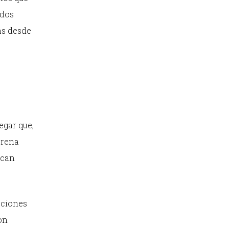
ados
as desde
egar que,
orena
zcan
aciones
on