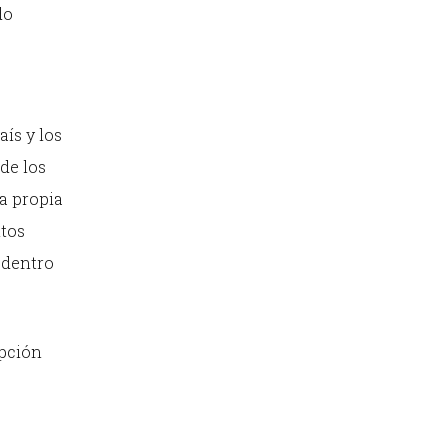
do
ís y los
de los
a propia
ntos
 dentro
ipción