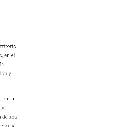
rritorio
, en el
la
ión y
, en su
 se
a de una
nos qué