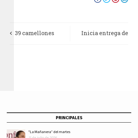
39 camellones
Inicia entrega de
intervenidos y 18
Tarjetas de la Beca
mil toneladas de
Rita Cetina; 9.9
basura retiradas en
millones de
Ecatepec
estudiantes
beneficiados
PRINCIPALES
"La Mañanera” del martes
11 de julio de 2026