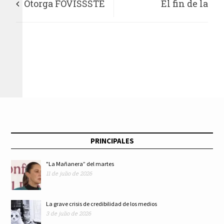
Otorga FOVISSSTE
El fin de la
50,794 créditos por
presidencia de
36,816 mdp en 2021
Trump
PRINCIPALES
"La Mañanera” del martes
11 de julio de 2026
La grave crisis de credibilidad de los medios
3 de julio de 2026