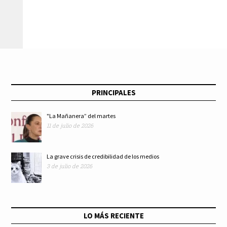
información creen
televisión en
los mexicanos en
México: los medios
WhatsApp?
públicos en la Cuarta
Transformación
PRINCIPALES
"La Mañanera” del martes
11 de julio de 2026
La grave crisis de credibilidad de los medios
3 de julio de 2026
LO MÁS RECIENTE