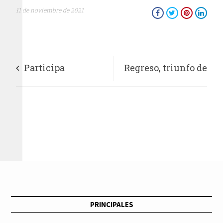
11 de noviembre de 2021
Participa
Regreso, triunfo de
Subsecretaría de
las audiencias:
Turismo en la
especialistas
Segunda Edición de
la Carrera del
Pescado de
PRINCIPALES
Moctezuma