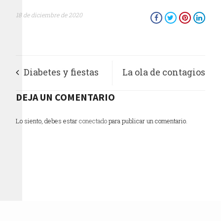
18 de diciembre de 2020
Diabetes y fiestas
La ola de contagios
de fin de año en
DEJA UN COMENTARIO
se nos vino encima:
tiempos del COVID:
Magdalena Núñez
Lo siento, debes estar
conectado
para publicar un comentario.
consejos para
Monreal
disfrutar sin riesgos